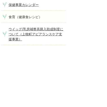
保健事業カレンダー
食育（健康食レシピ）
ウイッグ/乳房補整具購入助成制度に
ついて（上牧町アピアランスケア支
援事業）