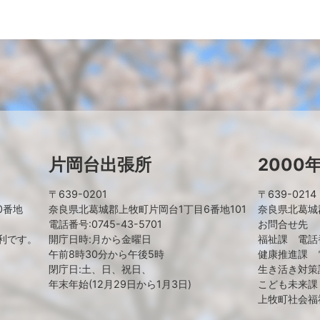
片岡台出張所
2000
〒639-0201
〒639-0214
0番地
奈良県北葛城郡上牧町片岡台1丁目6番地101
奈良県北葛城郡
電話番号:0745-43-5701
お問合せ先
利です。
開庁日時:月から金曜日
福祉課 電話番号
午前8時30分から午後5時
健康推進課 電話
閉庁日:土、日、祝日、
生き活き対策課
年末年始(12月29日から1月3日)
こども未来課 電
上牧町社会福祉