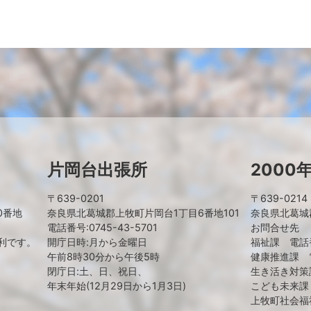
片岡台出張所
2000
〒639-0201
〒639-0214
0番地
奈良県北葛城郡上牧町片岡台1丁目6番地101
奈良県北葛城郡
電話番号:0745-43-5701
お問合せ先
利です。
開庁日時:月から金曜日
福祉課 電話番号
午前8時30分から午後5時
健康推進課 電話
閉庁日:土、日、祝日、
生き活き対策課
年末年始(12月29日から1月3日)
こども未来課 電
上牧町社会福祉