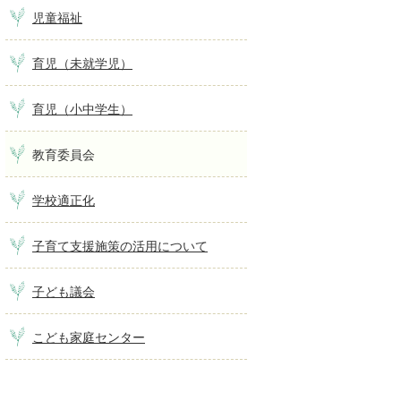
児童福祉
育児（未就学児）
育児（小中学生）
教育委員会
学校適正化
子育て支援施策の活用について
子ども議会
こども家庭センター