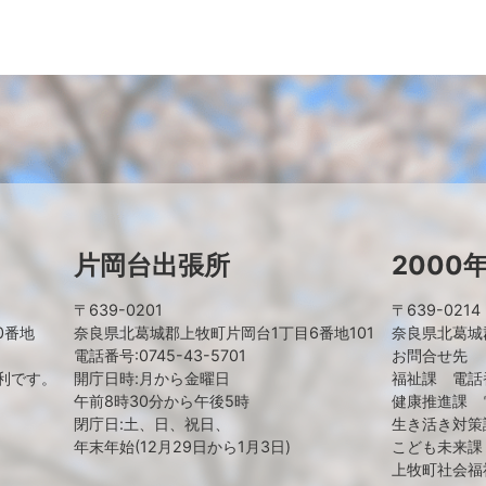
片岡台出張所
2000
〒639-0201
〒639-0214
0番地
奈良県北葛城郡上牧町片岡台1丁目6番地101
奈良県北葛城郡
電話番号:0745-43-5701
お問合せ先
利です。
開庁日時:月から金曜日
福祉課 電話番号
午前8時30分から午後5時
健康推進課 電話
閉庁日:土、日、祝日、
生き活き対策課
年末年始(12月29日から1月3日)
こども未来課 電
上牧町社会福祉