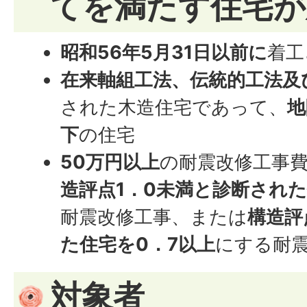
てを満たす住宅が
昭和56年5月31日以前に
着工
在来軸組工法、伝統的工法及
された木造住宅であって、
地
下
の住宅
50万円以上
の耐震改修工事
造評点1．0未満と診断された
耐震改修工事、または
構造評
た住宅を0．7以上
にする耐
対象者