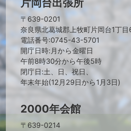
片岡台出張所
〒639-0201
奈良県北葛城郡上牧町片岡台1丁目6
電話番号:0745-43-5701
開庁日時:月から金曜日
午前8時30分から午後5時
閉庁日:土、日、祝日、
年末年始(12月29日から1月3日)
2000年会館
〒639-0214