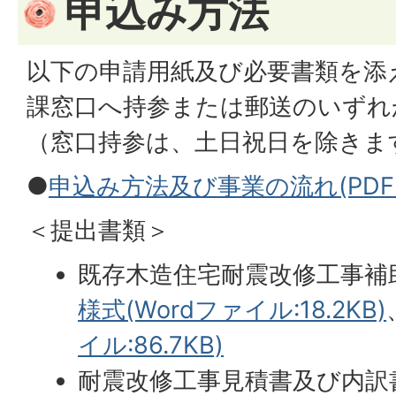
申込み方法
以下の申請用紙及び必要書類を添
課窓口へ持参または郵送のいずれ
（窓口持参は、土日祝日を除きま
●
申込み方法及び事業の流れ(PDFファ
＜提出書類＞
既存木造住宅耐震改修工事補
様式(Wordファイル:18.2KB)
イル:86.7KB)
耐震改修工事見積書及び内訳