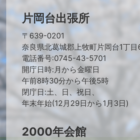
片岡台出張所
〒639-0201
奈良県北葛城郡上牧町片岡台1丁目6
電話番号:0745-43-5701
開庁日時:月から金曜日
午前8時30分から午後5時
閉庁日:土、日、祝日、
年末年始(12月29日から1月3日)
2000年会館