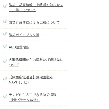
防災・災害情報（上牧町お知らせメ
ール等）について
防災行政無線による広報について
防災ガイドブック等
AED設置場所
各関係機関からの情報及び連絡先に
ついて
【関西広域連合】帰宅困難者
NAVI（ナビ）
テレビから入手できる防災情報
（NHKデータ放送）