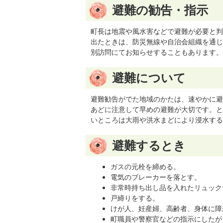
避難の勧告・指示
町長は地震や風水害などで避難が必要と判
出たときは、防災無線や自治会組織を通じ
別訪問にてお知らせすることもあります。
避難について
避難勧告がでた地域のかたは、速やかに避
あどに注意して早めの避難が大切です。と
いところは大雨や洪水まどにより浸水する
避難するとき
ガスの元栓を締める。
電気のブレーカーを落とす。
非常時持ち出し品を入れたリュック
戸締りをする。
けが人、妊産婦、高齢者、身体に障
町職員や警察官などの指示にしたが