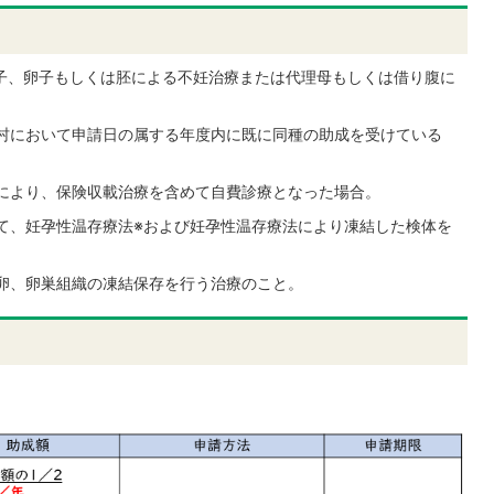
子、卵子もしくは胚による不妊治療または代理母もしくは借り腹に
村において申請日の属する年度内に既に同種の助成を受けている
により、保険収載治療を含めて自費診療となった場合。
て、妊孕性温存療法※および妊孕性温存療法により凍結した検体を
卵、卵巣組織の凍結保存を行う治療のこと。