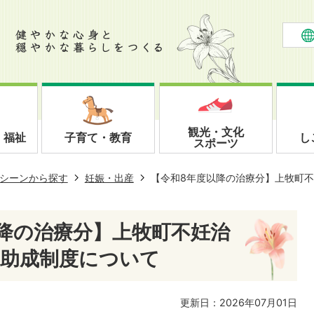
観光・文化
・福祉
子育て・教育
し
スポーツ
シーンから探す
妊娠・出産
【令和8年度以降の治療分】上牧町
降の治療分】上牧町不妊治
費助成制度について
更新日：2026年07月01日