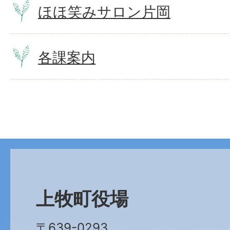
ほほ笑みサロン片岡
各課案内
上牧町役場
〒639-0293