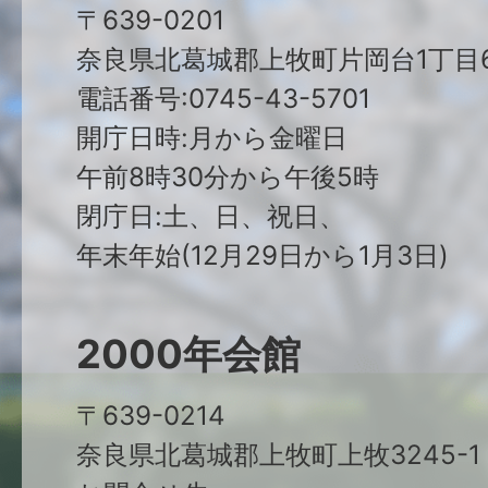
〒639-0201
奈良県北葛城郡上牧町片岡台1丁目6
電話番号:0745-43-5701
開庁日時:月から金曜日
午前8時30分から午後5時
閉庁日:土、日、祝日、
年末年始(12月29日から1月3日)
2000年会館
〒639-0214
奈良県北葛城郡上牧町上牧3245-1