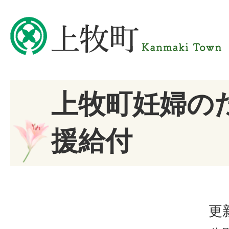
上牧町妊婦の
援給付
更