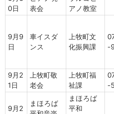
0日
表会
アノ教室
9月9
車イスダ
上牧町文
0
日
ンス
化振興課
-
9月2
上牧町敬
上牧町福
0
1日
老会
祉課
-
まほろば
まほろば
9月2
平和
平和音楽