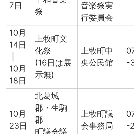
7日
音楽祭実
祭
行委員会
10月
上牧町文
14日
化祭
上牧町中
0
|
(16日は展
央公民館
-
10月
示無)
18日
北葛城
郡・生駒
10月
上牧町議
0
郡
23日
会事務局
-
町議会議