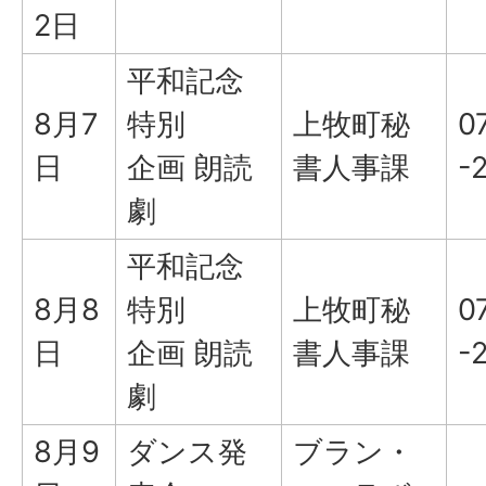
2日
平和記念
8月7
特別
上牧町秘
0
日
企画 朗読
書人事課
-
劇
平和記念
8月8
特別
上牧町秘
0
日
企画 朗読
書人事課
-
劇
8月9
ダンス発
ブラン・