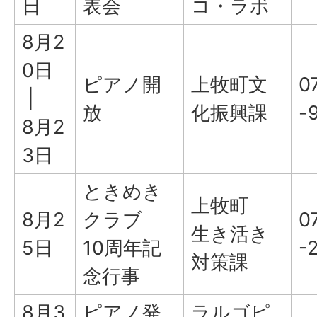
日
表会
コ・ラボ
8月2
0日
ピアノ開
上牧町文
0
|
放
化振興課
-
8月2
3日
ときめき
上牧町
8月2
クラブ
0
生き活き
5日
10周年記
-
対策課
念行事
8月3
ピアノ発
ラルゴピ