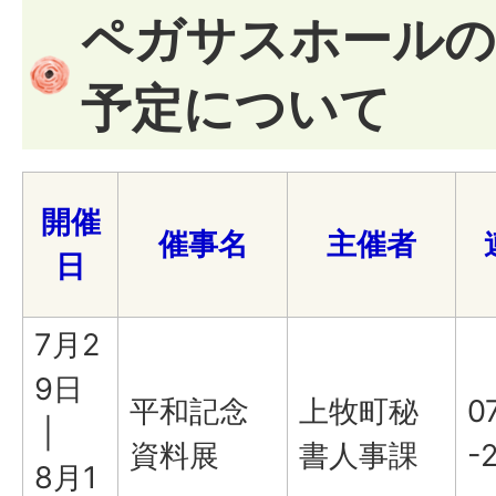
ペガサスホールの
予定について
開催
催事名
主催者
日
7月2
9日
平和記念
上牧町秘
0
|
資料展
書人事課
-
8月1