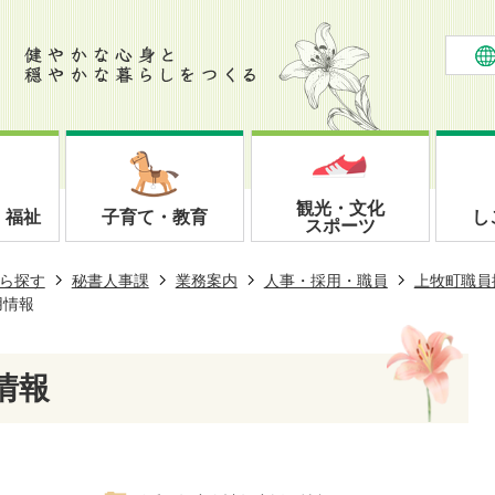
観光・文化
・福祉
子育て・教育
し
スポーツ
ら探す
秘書人事課
業務案内
人事・採用・職員
上牧町職員
用情報
情報