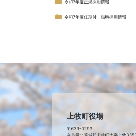
令和7年度正規採用情報
令和7年度任期付・臨時採用情報
上牧町役場
〒639-0293
奈良県北葛城郡上牧町大字上牧335