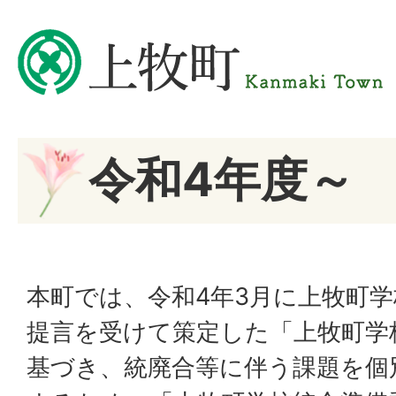
令和4年度～
本町では、令和4年3月に上牧町
提言を受けて策定した「上牧町学
基づき、統廃合等に伴う課題を個