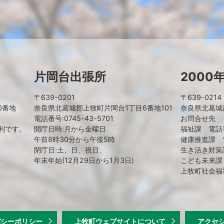
片岡台出張所
2000
〒639-0201
〒639-0214
0番地
奈良県北葛城郡上牧町片岡台1丁目6番地101
奈良県北葛城郡
電話番号:0745-43-5701
お問合せ先
利です。
開庁日時:月から金曜日
福祉課 電話番号
午前8時30分から午後5時
健康推進課 電話
閉庁日:土、日、祝日、
生き活き対策課
年末年始(12月29日から1月3日)
こども未来課 電
上牧町社会福祉
バシーポリシー
上牧町ウェブサイトについて
アクセ