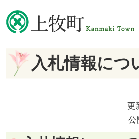
入札情報につ
更
公