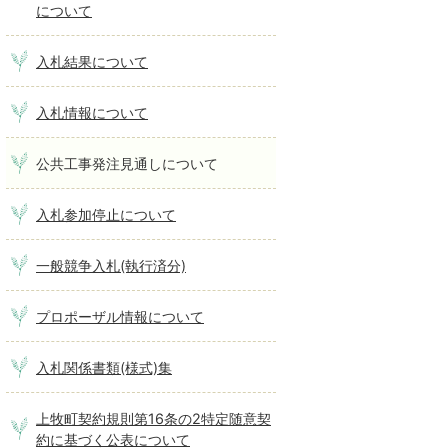
について
入札結果について
入札情報について
公共工事発注見通しについて
入札参加停止について
一般競争入札(執行済分)
プロポーザル情報について
入札関係書類(様式)集
上牧町契約規則第16条の2特定随意契
約に基づく公表について