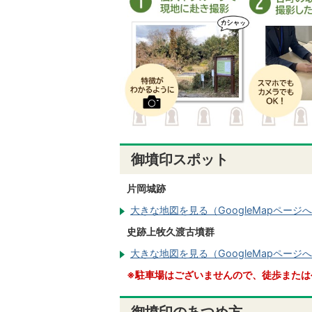
御墳印スポット
片岡城跡
大きな地図を見る（GoogleMapページ
史跡上牧久渡古墳群
大きな地図を見る（GoogleMapページ
※駐車場はございませんので、徒歩または
御墳印のあつめ方