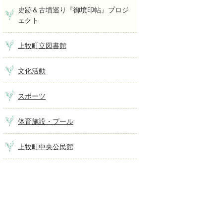
史跡＆古墳巡り『御墳印帖』プロジ
ェクト
上牧町立図書館
文化活動
スポーツ
体育施設・プール
上牧町中央公民館