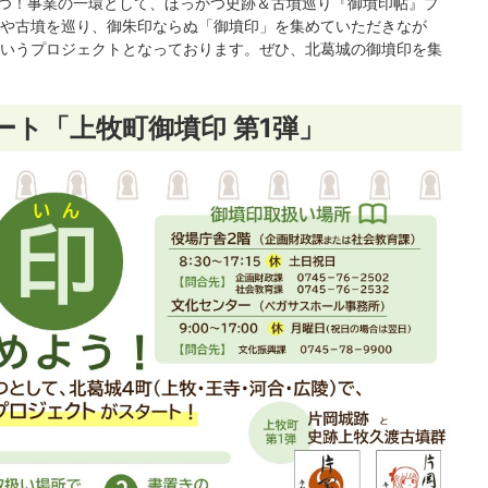
かつ！事業の一環として、ほっかつ史跡＆古墳巡り『御墳印帖』プ
や古墳を巡り、御朱印ならぬ「御墳印」を集めていただきなが
いうプロジェクトとなっております。ぜひ、北葛城の御墳印を集
ート「上牧町御墳印 第1弾」