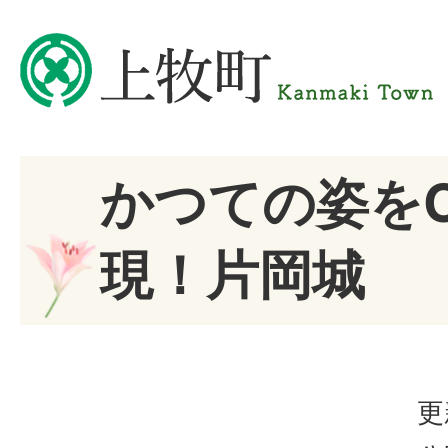
かつての姿を
現！片岡城
更