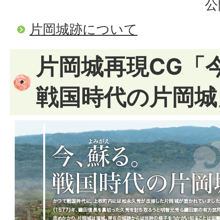
公
片岡城跡について
片岡城再現CG「
戦国時代の片岡城