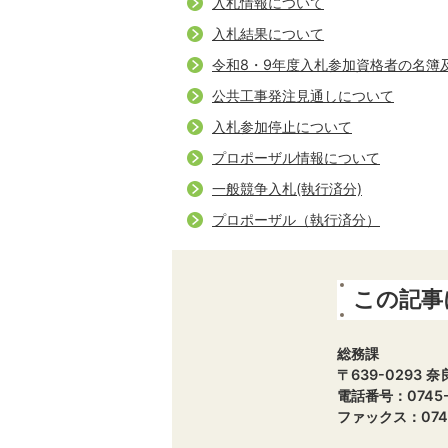
入札情報について
入札結果について
令和8・9年度入札参加資格者の名簿
公共工事発注見通しについて
入札参加停止について
プロポーザル情報について
一般競争入札(執行済分)
プロポーザル（執行済分）
この記事
総務課
〒639-0293
電話番号：0745-7
ファックス：0745