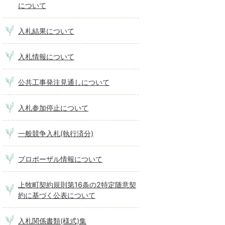
について
入札結果について
入札情報について
公共工事発注見通しについて
入札参加停止について
一般競争入札(執行済分)
プロポーザル情報について
上牧町契約規則第16条の2特定随意契
約に基づく公表について
入札関係書類(様式)集