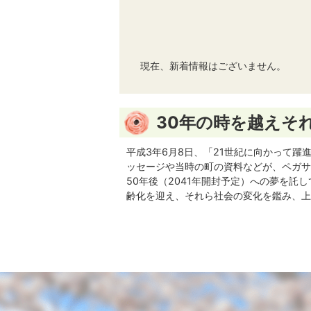
セ
ル
特
現在、新着情報はございません。
設
ペ
30年の時を越えそ
ー
平成3年6月8日、「21世紀に向かって
ッセージや当時の町の資料などが、ペガサ
ジ
50年後（2041年開封予定）への夢を
齢化を迎え、それら社会の変化を鑑み、上