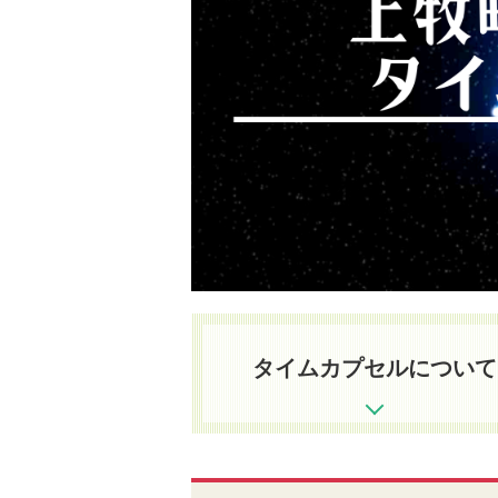
町
制
50
周
年
記
念
タ
イ
タイムカプセルについて
ム
カ
プ