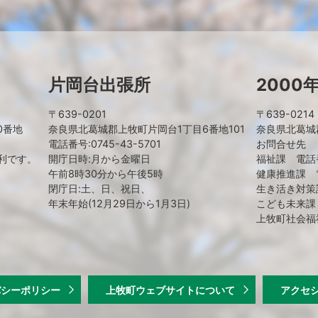
片岡台出張所
2000
〒639-0201
〒639-0214
0番地
奈良県北葛城郡上牧町片岡台1丁目6番地101
奈良県北葛城郡
電話番号:0745-43-5701
お問合せ先
利です。
開庁日時:月から金曜日
福祉課 電話番号
午前8時30分から午後5時
健康推進課 電話
閉庁日:土、日、祝日、
生き活き対策課
年末年始(12月29日から1月3日)
こども未来課 電
上牧町社会福祉
バシーポリシー
上牧町ウェブサイトについて
アクセ