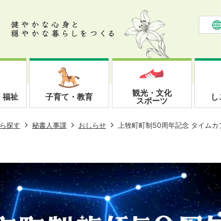
観光・文化
・福祉
子育て・教育
し
スポーツ
ら探す
秘書人事課
おしらせ
上牧町町制50周年記念 タイム