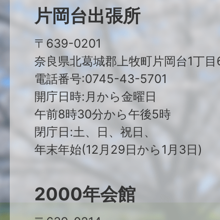
片岡台出張所
〒639-0201
奈良県北葛城郡上牧町片岡台1丁目6
電話番号:0745-43-5701
開庁日時:月から金曜日
午前8時30分から午後5時
閉庁日:土、日、祝日、
年末年始(12月29日から1月3日)
2000年会館