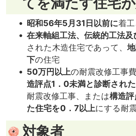
てを満たす住宅が
昭和56年5月31日以前に
着工
在来軸組工法、伝統的工法及
された木造住宅であって、
地
下
の住宅
50万円以上
の耐震改修工事
造評点1．0未満と診断された
耐震改修工事、または
構造評
た住宅を0．7以上
にする耐
対象者