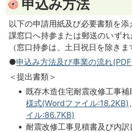
申込み方法
以下の申請用紙及び必要書類を添
課窓口へ持参または郵送のいずれ
（窓口持参は、土日祝日を除きま
●
申込み方法及び事業の流れ(PDFファ
＜提出書類＞
既存木造住宅耐震改修工事補
様式(Wordファイル:18.2KB)
イル:86.7KB)
耐震改修工事見積書及び内訳