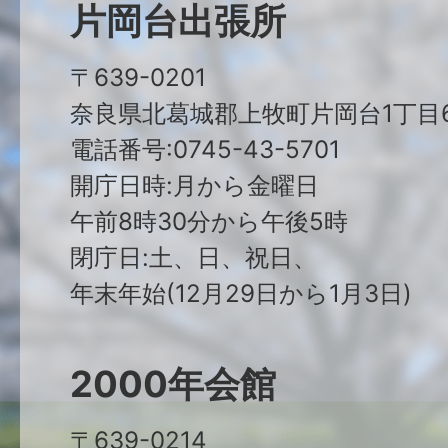
片岡台出張所
〒639-0201
奈良県北葛城郡上牧町片岡台1丁目6
電話番号:0745-43-5701
開庁日時:月から金曜日
午前8時30分から午後5時
閉庁日:土、日、祝日、
年末年始(12月29日から1月3日)
2000年会館
〒639-0214