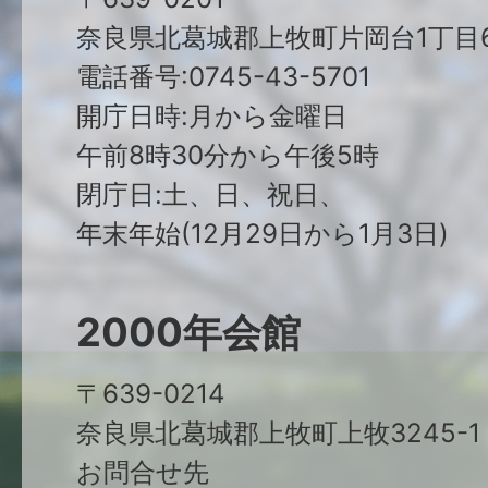
奈良県北葛城郡上牧町片岡台1丁目6
電話番号:0745-43-5701
開庁日時:月から金曜日
午前8時30分から午後5時
閉庁日:土、日、祝日、
年末年始(12月29日から1月3日)
2000年会館
〒639-0214
奈良県北葛城郡上牧町上牧3245-1
お問合せ先